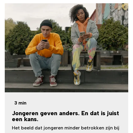
voor een andere aanpak. Geen standaard
sponsorloop, maar ruimte voor eigen initiatief.
Leerlingen bedenken zelf een actie, kiezen een
goed doel dat bij hen past en zamelen digitaal
geld in. Het resultaat? Meer eigenaarschap, meer
enthousiasme én meer impact.
3
min
Jongeren geven anders. En dat is juist
een kans.
Het beeld dat jongeren minder betrokken zijn bij