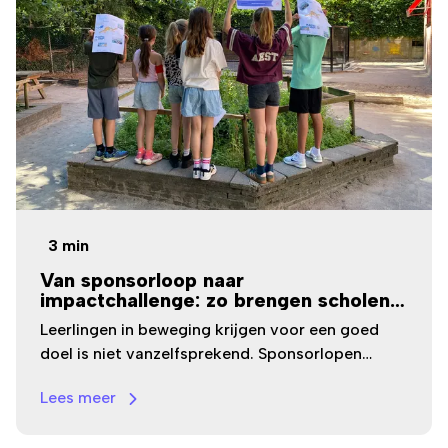
3
min
Van sponsorloop naar
impactchallenge: zo brengen scholen
maatschappelijke betrokkenheid tot
Leerlingen in beweging krijgen voor een goed
leven
doel is niet vanzelfsprekend. Sponsorlopen
leveren vaak mooie resultaten op, maar vragen
Lees meer
veel organisatie en spreken niet iedere leerling
meer aan. Steeds meer scholen kiezen daarom