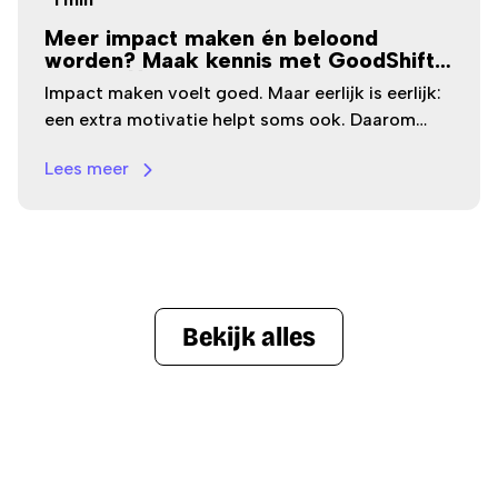
Meer impact maken én beloond
worden? Maak kennis met GoodShift
punten 🎁
Impact maken voelt goed. Maar eerlijk is eerlijk:
een extra motivatie helpt soms ook. Daarom
introduceert GoodShift het nieuwe loyalty
Lees meer
programma. Vanaf nu verdien je punten met
acties die je toch al doet in de app. Die punten
zet je vervolgens om in extra donatietegoed. Zo
maak je nóg meer impact, zonder dat het jou
extra kost. Elke actie telt mee 💜
Bekijk alles