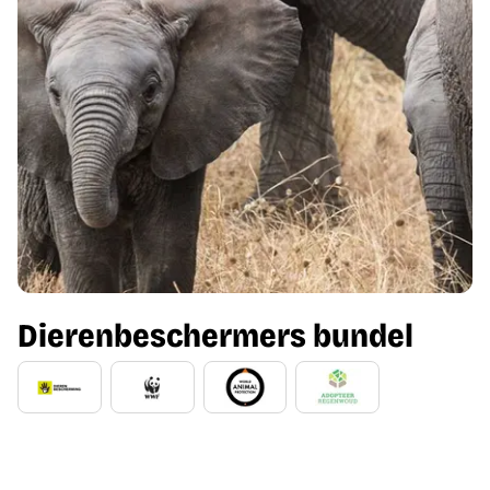
Dierenbeschermers bundel
G