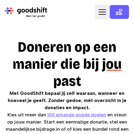
Not for profit
Home
Goede doelen
Doneren op een
Acties
manier die bij
jou
Giftcard
past
Voor organisaties
Met GoodShift bepaal jij zelf waaraan, wanneer en
Voor goede doelen
hoeveel je geeft. Zonder gedoe, mét overzicht in je
donaties en impact.
Blog
Kies uit meer dan
100 erkende goede doelen
en steun
op jouw manier. Start een eenmalige donatie, stel een
Over ons
maandelijkse bijdrage in of of kies een bundel rond een