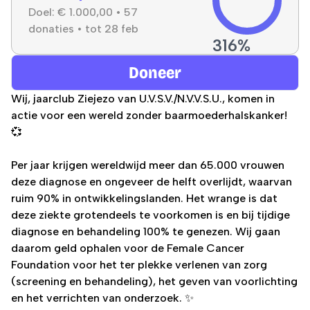
Doel:
€ 1.000,00
•
57
GoodShift punten
donaties
•
tot
28 feb
316
%
Doneer
Wij, jaarclub Ziejezo van U.V.S.V./N.V.V.S.U., komen in
actie voor een wereld zonder baarmoederhalskanker!
💞
Per jaar krijgen wereldwijd meer dan 65.000 vrouwen
deze diagnose en ongeveer de helft overlijdt, waarvan
ruim 90% in ontwikkelingslanden. Het wrange is dat
deze ziekte grotendeels te voorkomen is en bij tijdige
diagnose en behandeling 100% te genezen. Wij gaan
daarom geld ophalen voor de Female Cancer
Foundation voor het ter plekke verlenen van zorg
(screening en behandeling), het geven van voorlichting
en het verrichten van onderzoek. ✨