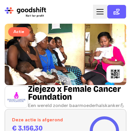
Not for profit
Home
Actie
Goede doelen
Acties
Giftcard
Voor organisaties
Ziejezo x Female Cancer
Foundation
Voor goede doelen
Een wereld zonder baarmoederhalskanker💪
Blog
Deze actie is afgerond
Over ons
€ 3.156,30