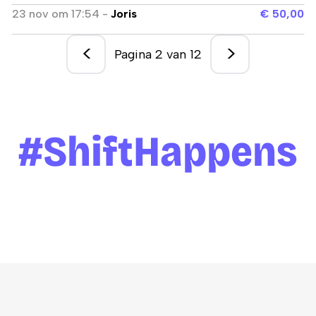
23 nov
om
17:54
-
Joris
€ 50,00
<
>
Pagina
2
van
12
#ShiftHappens